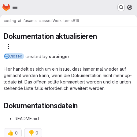
Homepage
Skip to main content
M
coding-at-fu
sams-classes
Work items
#16
Dokumentation aktualisieren
More actions
created
by
slobinger
Closed
Hier handelt es sich um ein issue, dass immer mal wieder auf
gemacht werden kann, wenn die Dokumentation nicht mehr up-
todate ist. Das öffnen sollte kommentiert werden und die unten
stehende Liste falls erforderlich erweitert werden.
Dokumentationsdatein
README.md
👍
👎
0
0