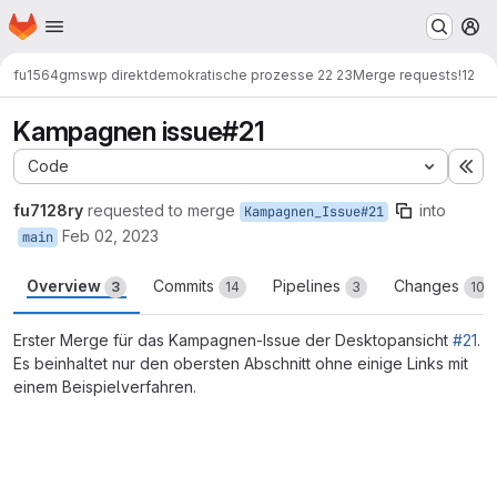
Homepage
Skip to main content
M
fu1564gm
swp direktdemokratische prozesse 22 23
Merge requests
!12
Kampagnen issue#21
Code
Ex
fu7128ry
requested to merge
into
Kampagnen_Issue#21
Feb 02, 2023
main
Overview
Commits
Pipelines
Changes
3
14
3
10
Erster Merge für das Kampagnen-Issue der Desktopansicht
#21
.
Es beinhaltet nur den obersten Abschnitt ohne einige Links mit
einem Beispielverfahren.
Merge request reports